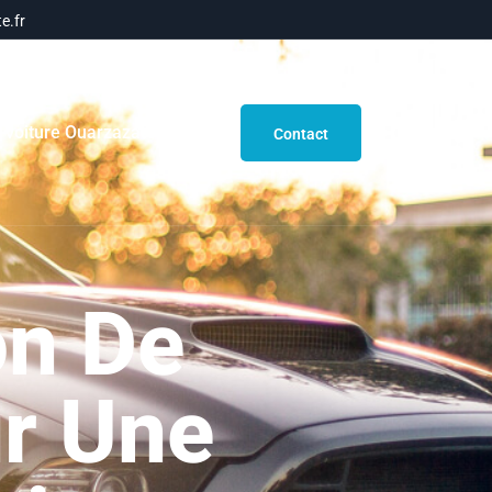
e.fr
 voiture Ouarzazate
Blog
Contact
on De
ur Une