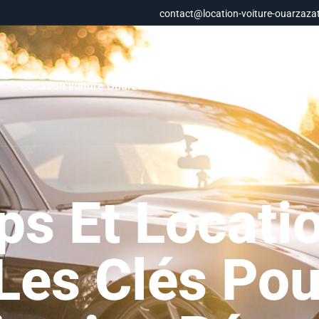
contact@location-voiture-ouarzazat
e
Location voiture Ouarzazate aéroport
Agence location
ps Et Locati
 Les Clés Po