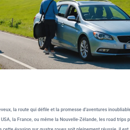
heveux, la route qui défile et la promesse d’aventures inoubliab
 USA, la France, ou même la Nouvelle-Zélande, les road trips 
cette évasion sur quatre roues soit pleinement réussie, il est 