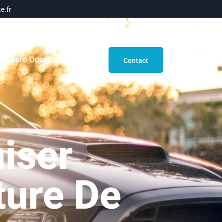
e.fr
 voiture Ouarzazate
Blog
Contact
iser
ture De