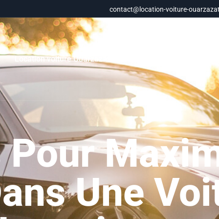
contact@location-voiture-ouarzazat
e
Location voiture Ouarzazate aéroport
Agence location
 Pour Maxim
ans Une Voi